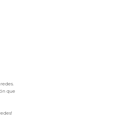
aredes.
ión que
redes!